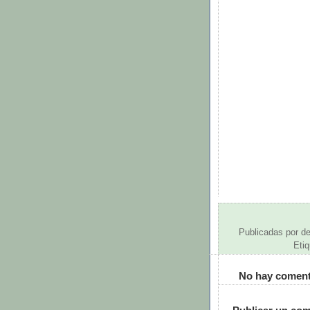
Publicadas por
de
Eti
No hay coment