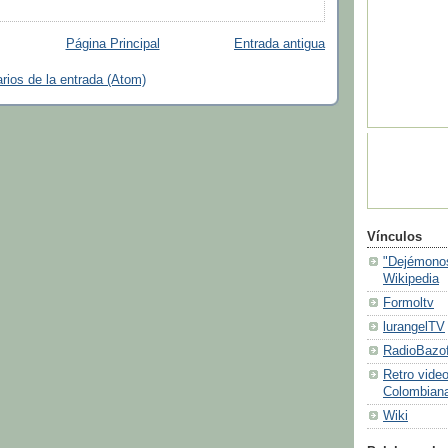
Página Principal
Entrada antigua
ios de la entrada (Atom)
Vínculos
"Dejémonos
Wikipedia
Formoltv
lurangelTV
RadioBazof
Retro video
Colombiana
Wiki