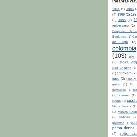
Palabras cla
1985
(
1984
(1)
(4)
1989
(2)
199
1
(2)
1995
(2)
aniversario
(2)
Benjamín Herre
Benjumea
(1)
Car
de Lugo
(3)
colombia
(103)
coro
(
(2)
Daniel Sam
Don Chinche
(1)
entrevista
(2)
(1)
fotos
(3)
Franky 
guión
(1)
Guz
herculitos
(1)
his
(2)
internet
(1)
josef
Bernal
(1)
María Josefa
(1)
(1)
Mónica Cord
(2)
noticias
(2
pep
palomas
(1)
prima donna
(2)
Señal Col