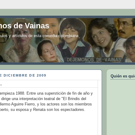
os de Vainas
tulos y artículos de esta comedia colombiana
E DICIEMBRE DE 2009
Quién es qui
.
mpieza 1988. Entre una superstición de fin de año y
irige una interpretación teatral de "El Brindis del
lermo Aguirre Fierro, y los actores son los miembros
riberto, su esposa y Renata son los espectadores.