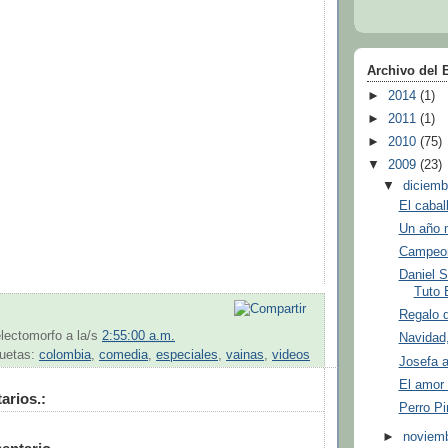
Archivo del 
►
2014
(1)
►
2011
(1)
►
2010
(75)
▼
2009
(23)
▼
diciem
El cabal
Un año 
Campeon
Daniel S
Tuto B
Regalo 
lectomorfo
a la/s
2:55:00 a.m.
Navidad,
quetas:
colombia
,
comedia
,
especiales
,
vainas
,
videos
Josefa a
El amor 
arios.:
Perro Pi
►
noviem