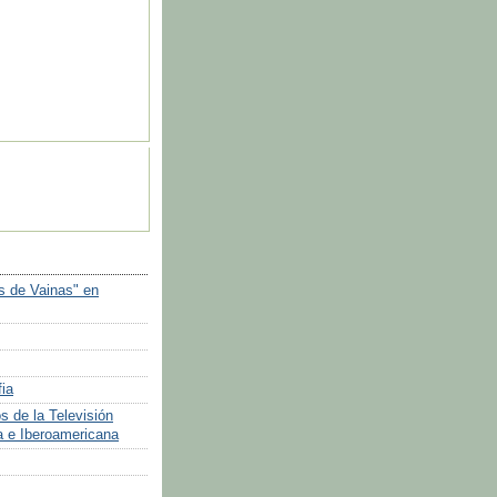
 de Vainas" en
ia
s de la Televisión
 e Iberoamericana