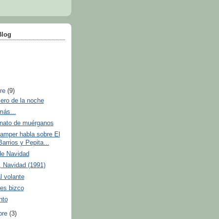
Blog
bre
(9)
lero de la noche
más...
ato de muérganos
amper habla sobre El
arrios y Pepita...
de Navidad
 Navidad (1991)
l volante
es bizco
nto
bre
(3)