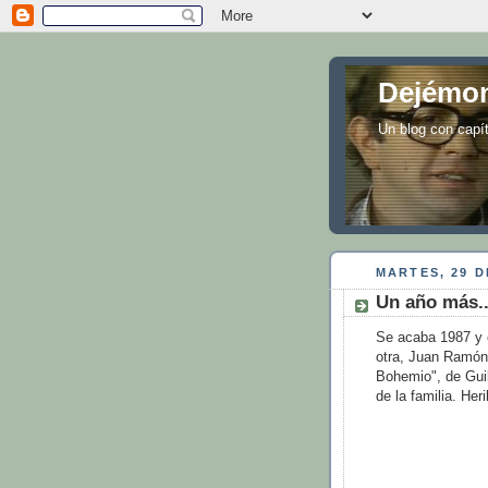
Dejémon
Un blog con capí
MARTES, 29 D
Un año más..
Se acaba 1987 y e
otra, Juan Ramón d
Bohemio", de Guil
de la familia. He