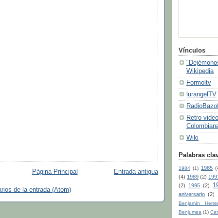
Vínculos
"Dejémonos
Wikipedia
Formoltv
lurangelTV
RadioBazof
Retro video
Colombiana
Wiki
Palabras cla
1985
(
1984
(1)
Página Principal
Entrada antigua
(4)
1989
(2)
199
1
(2)
1995
(2)
ios de la entrada (Atom)
aniversario
(2)
Benjamín Herre
Benjumea
(1)
Car