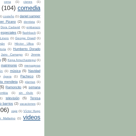
cena
(1)
cisnes
(1)
(104)
comedia
daniel samper
1)
costeño
(1)
per Pizano
(2)
dentista
(1)
Dora Cadavid
(1)
embarazo
especiales
(3)
flashback
(1)
Linero
(1)
George Orwell
(1)
mán
(1)
Héctor Ulloa
(1)
Humberto Dorado
toria
(1)
Jairo Camargo
(1)
Jimmie
a
(9)
Kepa Amuchastegui
(1)
matrimonio
(2)
mensajeras
música
(5)
Navidad
ón
(1)
)
Pacheco
(2)
ópera
(1)
ita mendieta
(2)
plantas
(1)
(6)
Ramoncito
(4)
semana
ombia
(1)
sin título
(1)
televisión
(5)
Teresa
1)
to barrios
(2)
vacaciones
(1)
106)
viaje
(1)
Víctor Hugo
videos
r Mallarino
(1)