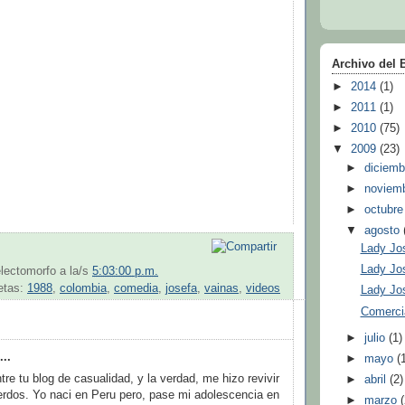
Archivo del 
►
2014
(1)
►
2011
(1)
►
2010
(75)
▼
2009
(23)
►
diciem
►
noviem
►
octubr
▼
agosto
Lady Jos
Lady Jos
lectomorfo
a la/s
5:03:00 p.m.
etas:
1988
,
colombia
,
comedia
,
josefa
,
vainas
,
videos
Lady Jos
Comerci
:
►
julio
(1)
...
►
mayo
(
tre tu blog de casualidad, y la verdad, me hizo revivir
►
abril
(2)
erdos. Yo naci en Peru pero, pase mi adolescencia en
►
marzo