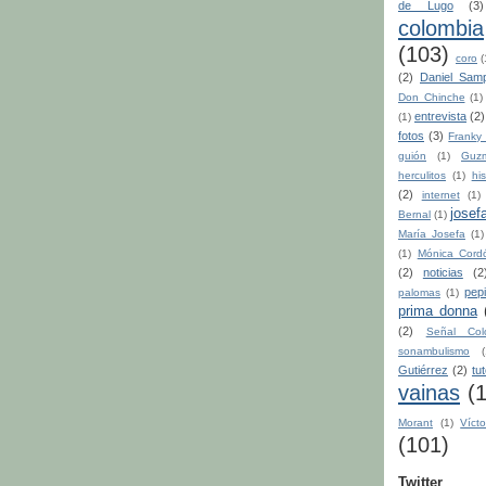
de Lugo
(3)
colombia
(103)
coro
(
(2)
Daniel Sam
Don Chinche
(1)
entrevista
(2)
(1)
fotos
(3)
Franky 
guión
(1)
Guz
herculitos
(1)
his
(2)
internet
(1)
josef
Bernal
(1)
María Josefa
(1)
(1)
Mónica Cord
(2)
noticias
(2
pep
palomas
(1)
prima donna
(2)
Señal Col
sonambulismo
(
Gutiérrez
(2)
tu
vainas
(
Morant
(1)
Vícto
(101)
Twitter