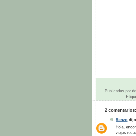
Publicadas por
de
Etiqu
2 comentarios
Renzo
dijo
Hola, encon
viejos recu