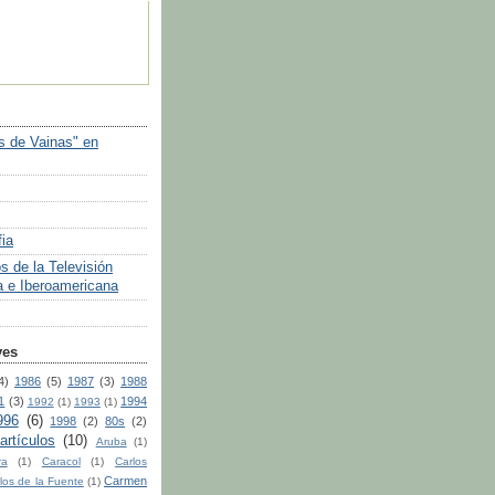
 de Vainas" en
ia
s de la Televisión
 e Iberoamericana
ves
4)
1986
(5)
1987
(3)
1988
1
(3)
1994
1992
(1)
1993
(1)
996
(6)
1998
(2)
80s
(2)
artículos
(10)
Aruba
(1)
ra
(1)
Caracol
(1)
Carlos
Carmen
los de la Fuente
(1)