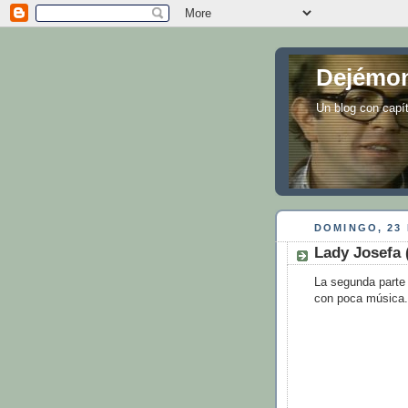
Dejémon
Un blog con capí
DOMINGO, 23
Lady Josefa 
La segunda parte 
con poca música.