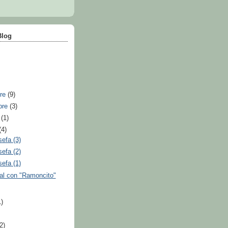
Blog
bre
(9)
bre
(3)
e
(1)
(4)
efa (3)
efa (2)
efa (1)
al con "Ramoncito"
1)
(2)