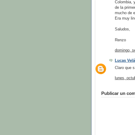
Colombia, 
de la prime
mucho de el
Era muy lin
Saludos,
Renzo
domingo, s
Lucas Vel
Claro que s
lunes, octu
Publicar un com