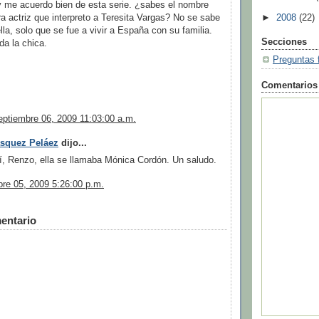
y me acuerdo bien de esta serie. ¿sabes el nombre
►
2008
(22)
ra actriz que interpreto a Teresita Vargas? No se sabe
la, solo que se fue a vivir a España con su familia.
Secciones
da la chica.
Preguntas 
Comentarios
eptiembre 06, 2009 11:03:00 a.m.
ásquez Peláez
dijo...
í, Renzo, ella se llamaba Mónica Cordón. Un saludo.
bre 05, 2009 5:26:00 p.m.
entario