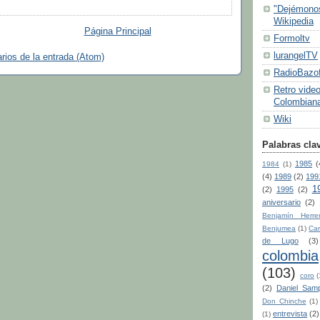
"Dejémonos
Wikipedia
Página Principal
Formoltv
lurangelTV
ios de la entrada (Atom)
RadioBazof
Retro video
Colombiana
Wiki
Palabras cla
1985
(
1984
(1)
(4)
1989
(2)
199
1
(2)
1995
(2)
aniversario
(2)
Benjamín Herre
Benjumea
(1)
Car
de Lugo
(3)
colombia
(103)
coro
(
(2)
Daniel Sam
Don Chinche
(1)
entrevista
(2)
(1)