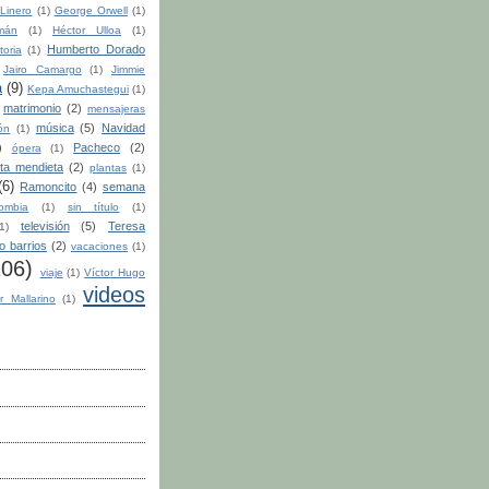
Linero
(1)
George Orwell
(1)
mán
(1)
Héctor Ulloa
(1)
Humberto Dorado
toria
(1)
Jairo Camargo
(1)
Jimmie
a
(9)
Kepa Amuchastegui
(1)
matrimonio
(2)
mensajeras
música
(5)
Navidad
ón
(1)
)
Pacheco
(2)
ópera
(1)
ita mendieta
(2)
plantas
(1)
(6)
Ramoncito
(4)
semana
ombia
(1)
sin título
(1)
televisión
(5)
Teresa
1)
to barrios
(2)
vacaciones
(1)
106)
viaje
(1)
Víctor Hugo
videos
r Mallarino
(1)