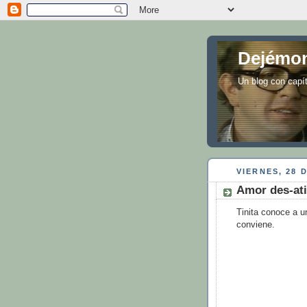
Dejémon
Un blog con capí
VIERNES, 28 
Amor des-ati
Tinita conoce a u
conviene.