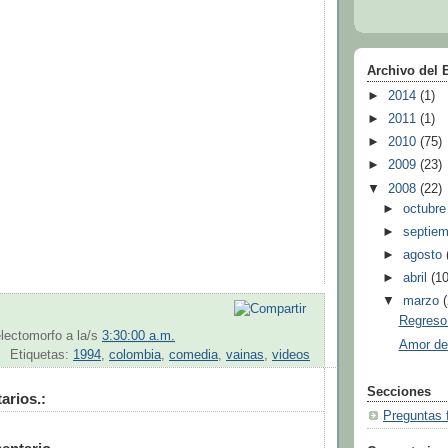
Archivo del 
►
2014
(1)
►
2011
(1)
►
2010
(75)
►
2009
(23)
▼
2008
(22)
►
octubr
►
septie
►
agosto
►
abril
(10
▼
marzo
Regreso
lectomorfo
a la/s
3:30:00 a.m.
Amor des
Etiquetas:
1994
,
colombia
,
comedia
,
vainas
,
videos
Secciones
arios.:
Preguntas 