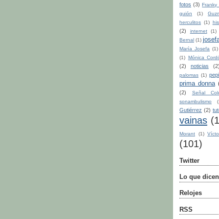
fotos
(3)
Franky 
guión
(1)
Guz
herculitos
(1)
his
(2)
internet
(1)
josef
Bernal
(1)
María Josefa
(1)
(1)
Mónica Cord
(2)
noticias
(2
pep
palomas
(1)
prima donna
(2)
Señal Col
sonambulismo
(
Gutiérrez
(2)
tu
vainas
(
Morant
(1)
Vícto
(101)
Twitter
Lo que dicen
Relojes
RSS