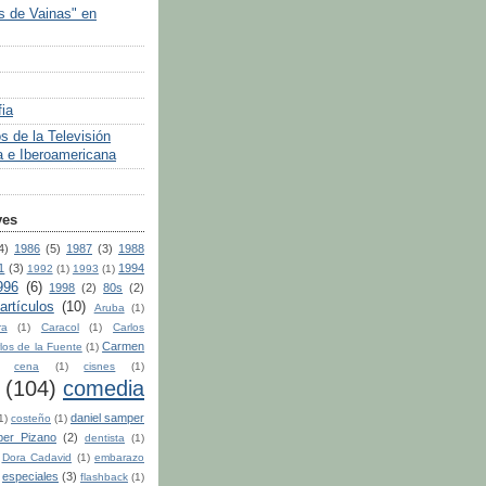
 de Vainas" en
ia
s de la Televisión
 e Iberoamericana
ves
4)
1986
(5)
1987
(3)
1988
1
(3)
1994
1992
(1)
1993
(1)
996
(6)
1998
(2)
80s
(2)
artículos
(10)
Aruba
(1)
ra
(1)
Caracol
(1)
Carlos
Carmen
los de la Fuente
(1)
cena
(1)
cisnes
(1)
(104)
comedia
daniel samper
1)
costeño
(1)
per Pizano
(2)
dentista
(1)
Dora Cadavid
(1)
embarazo
especiales
(3)
flashback
(1)