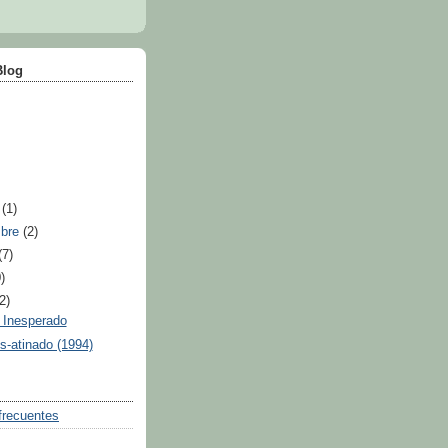
Blog
e
(1)
mbre
(2)
(7)
)
(2)
 Inesperado
-atinado (1994)
frecuentes